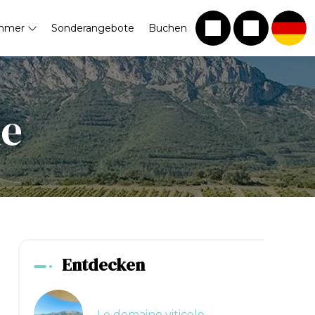
mmer
Sonderangebote
Buchen
le
Entdecken
Le domaine viticole