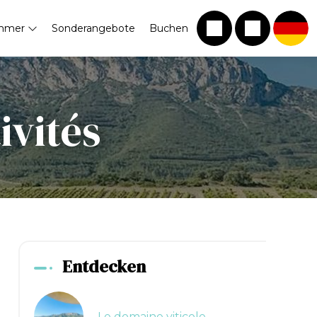
mmer
Sonderangebote
Buchen
ivités
Entdecken
Le domaine viticole