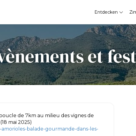
Entdecken
Zi
vènements et fest
boucle de 7km au milieu des vignes de
(18 mai 2025)
s-amorioles-balade-gourmande-dans-les-