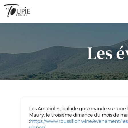
Les é
Les Amorioles, balade gourmande sur une 
Maury, le troisième dimance du mois de mai
:
https://www.roussillon.wine/evenement/le
vignes/